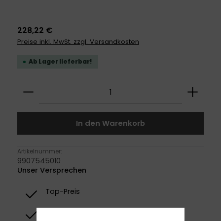
228,22 €
Preise inkl. MwSt. zzgl. Versandkosten
Ab Lager lieferbar!
Produkt Anzahl: Gib den gewünschten Wert ei
In den Warenkorb
Artikelnummer:
9907545010
Unser Versprechen
Top-Preis
Top-Qualität