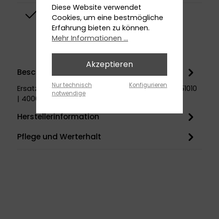
Diese Website verwendet
Top-Design
Cookies, um eine bestmögliche
Erfahrung bieten zu können.
Mehr Informationen ...
Akzeptieren
Beschreibung
Nur technisch
Konfigurieren
Ersatzteil für Artikelnummer 1806251010 | 2806251010
notwendige
| 4006251010 | 4306251010
Herstellerinformation
Pflege und Werterhalt