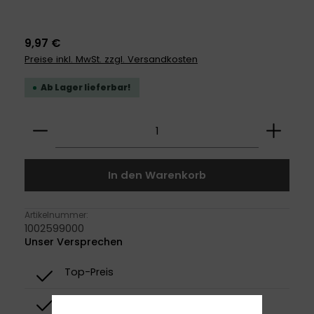
9,97 €
Preise inkl. MwSt. zzgl. Versandkosten
Ab Lager lieferbar!
Produkt Anzahl: Gib den gewünschten Wert ei
In den Warenkorb
Artikelnummer:
1002599000
Unser Versprechen
Top-Preis
Top-Qualität