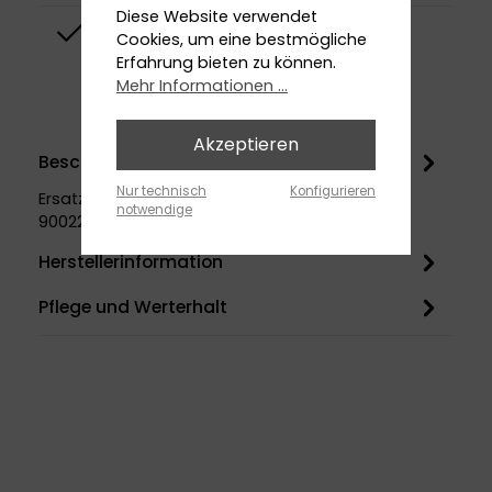
Diese Website verwendet
Top-Design
Cookies, um eine bestmögliche
Erfahrung bieten zu können.
Mehr Informationen ...
Akzeptieren
Beschreibung
Nur technisch
Konfigurieren
Ersatzteil für Artikelnummer 3902200010 |
notwendige
9002215010 | 9104504010
Herstellerinformation
Pflege und Werterhalt