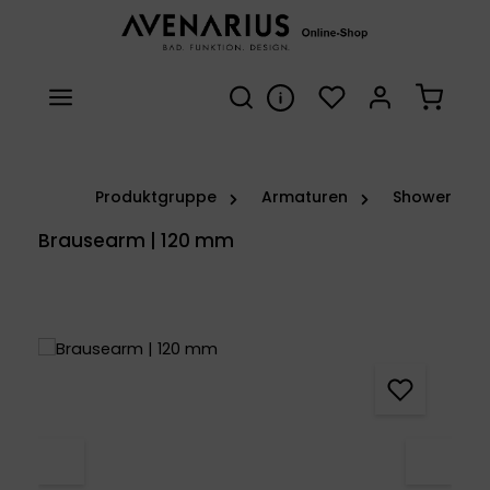
Zum Hauptinhalt springen
Du hast 0 Produkte 
Warenk
Produktgruppe
Armaturen
Shower
Brausearm | 120 mm
Bildergalerie überspringen