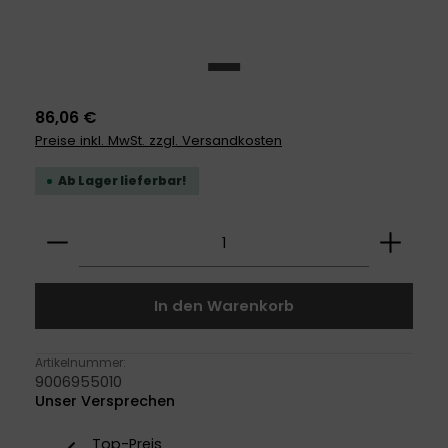
86,06 €
Preise inkl. MwSt. zzgl. Versandkosten
Ab Lager lieferbar!
Produkt Anzahl: Gib den gewünschten Wert ei
In den Warenkorb
Artikelnummer:
9006955010
Unser Versprechen
Top-Preis