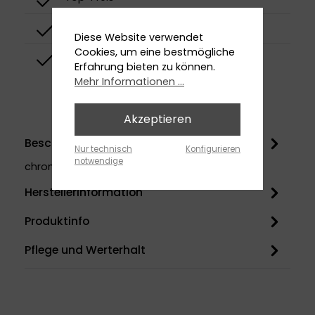
Top-Qualität
Diese Website verwendet
Cookies, um eine bestmögliche
Top-Design
Erfahrung bieten zu können.
Mehr Informationen ...
Akzeptieren
Beschreibung
Nur technisch
Konfigurieren
notwendige
chromfür Deckenmontage120 mm1/2"
Herstellerinformation
Produktinfo
Pflege und Werterhalt