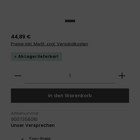
44,89 €
Preise inkl. MwSt. zzgl. Versandkosten
Ab Lager lieferbar!
Produkt Anzahl: Gib den gewünschten Wert ei
In den Warenkorb
Artikelnummer:
9007356010
Unser Versprechen
Top-Preis