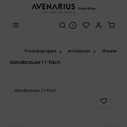
Zum Hauptinhalt springen
Du hast 0 Produkte 
Warenk
Produktgruppe
Armaturen
Shower
Handbrause | 1-fach
Bildergalerie überspringen