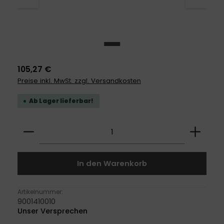
105,27 €
Preise inkl. MwSt. zzgl. Versandkosten
Ab Lager lieferbar!
Produkt Anzahl: Gib den gewünschten Wert ei
In den Warenkorb
Artikelnummer:
9001410010
Unser Versprechen