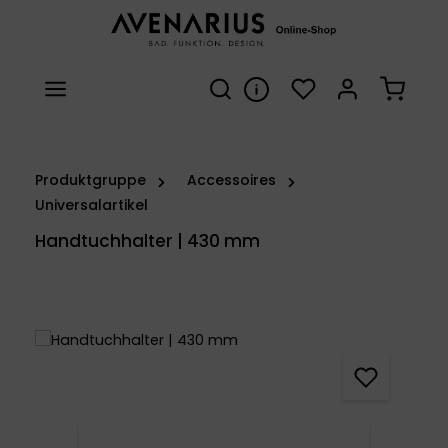
Zum Hauptinhalt springen
Du hast 0 Produkte 
Warenk
Produktgruppe
Accessoires
Universalartikel
Handtuchhalter | 430 mm
Bildergalerie überspringen