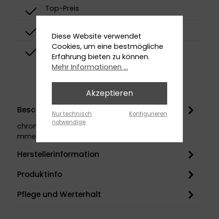
Top-Preis
Top-Qualität
Diese Website verwendet
Cookies, um eine bestmögliche
Top-Design
Erfahrung bieten zu können.
Mehr Informationen ...
Akzeptieren
Beschreibung
Nur technisch
Konfigurieren
notwendige
chromzum Schrauben oder Kleben430
mmeinarmigextra stabile Ausführung
Herstellerinformation
Produktinfo
Pflege und Werterhalt