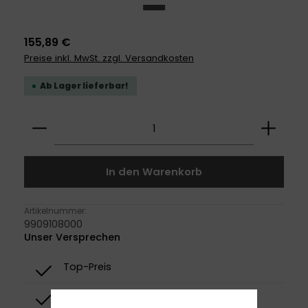
155,89 €
Preise inkl. MwSt. zzgl. Versandkosten
Ab Lager lieferbar!
Produkt Anzahl: Gib den gewünschten Wert ei
In den Warenkorb
Artikelnummer:
9909108000
Unser Versprechen
Top-Preis
Top-Qualität