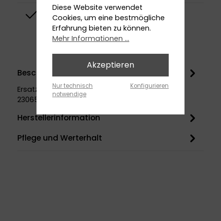
Diese Website verwendet
Top-Design
Cookies, um eine bestmögliche
Erfahrung bieten zu können.
Mehr Informationen ...
Akzeptieren
Beschreibung
Nur technisch
Konfigurieren
Ersatzteil für Artikelnummern 2306528010 |
notwendige
2306528040
Herstellerinformation
Pflege und Werterhalt