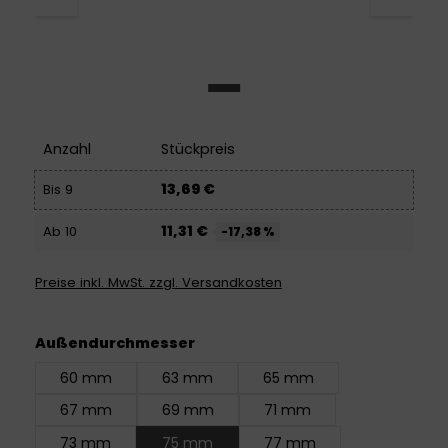
Anzahl
Stückpreis
13,69 €
Bis
9
11,31 €
Ab
10
-17,38 %
Preise inkl. MwSt. zzgl. Versandkosten
auswählen
Außendurchmesser
60 mm
63 mm
65 mm
67 mm
69 mm
71 mm
73 mm
75 mm
77 mm