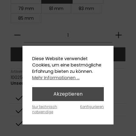
79 mm
81 mm
83 mm
85 mm
Produkt Anzahl: Gib den gewünschten Wert ei
In den Warenkorb
Diese Website verwendet
Cookies, um eine bestmögliche
Erfahrung bieten zu können.
Artikelnummer:
1002575030
Mehr Informationen ...
Unser Versprechen
Akzeptieren
Top-Preis
Nur technisch
Konfigurieren
Top-Qualität
notwendige
Top-Design