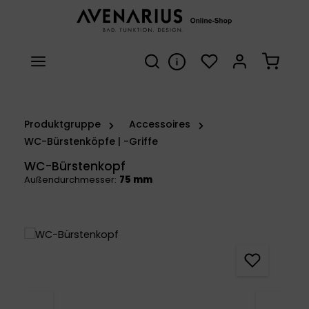
Zum Hauptinhalt springen
Du hast 0 Produkte 
Warenk
Produktgruppe
Accessoires
WC-Bürstenköpfe | -Griffe
WC-Bürstenkopf
Außendurchmesser:
75 mm
Bildergalerie überspringen